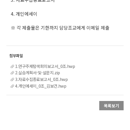
4. 개인에세이
※ 각 제출물은 기한까지 담당조교에게 이메일 제출
1.연구주제탐색회의보고서_0조.hwp
2.실습계획서-및-설문지.zip
3.자료수집종료보고서_0조.hwp
4.개인에세이_0조_김보건.hwp
목록보기