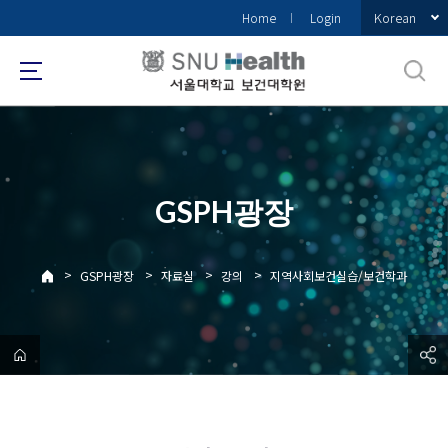
바
Korean
Home
Login
로
가
기
메
뉴
GSPH광장
>
>
>
>
GSPH광장
자료실
강의
지역사회보건실습/보건학과