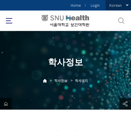
바
Korean
Home
Login
로
가
기
메
뉴
학사정보
>
>
학사정보
학사공지