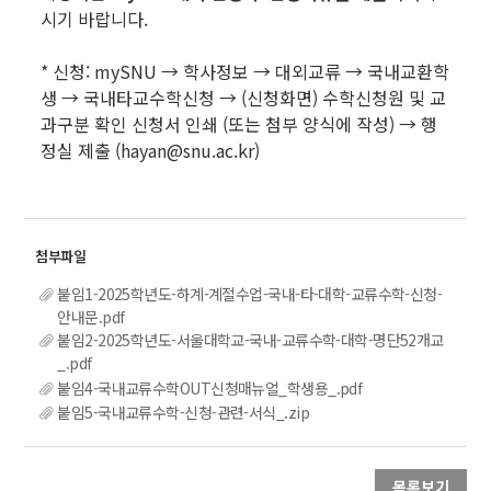
시기 바랍니다.
* 신청: mySNU → 학사정보 → 대외교류 → 국내교환학
생 → 국내타교수학신청 → (신청화면) 수학신청원 및 교
과구분 확인 신청서 인쇄 (또는 첨부 양식에 작성) → 행
정실 제출 (hayan@snu.ac.kr)
붙임1-2025학년도-하계-계절수업-국내-타-대학-교류수학-신청-
안내문.pdf
붙임2-2025학년도-서울대학교-국내-교류수학-대학-명단52개교
_.pdf
붙임4-국내교류수학OUT신청매뉴얼_학생용_.pdf
붙임5-국내교류수학-신청-관련-서식_.zip
목록보기