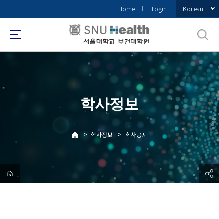
바
Korean
Home
Login
로
가
기
메
뉴
학사정보
>
>
학사정보
학사공지