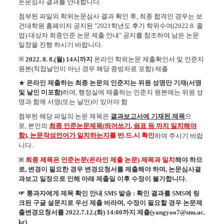
논문심사 결과를 안내합니다
.
첨부된 파일의 학위논문심사 결과 확인 후
,
최종 합격인 경우는 보
건대학원 홈페이지 공지된
"
2021학년도 후기 학위수여(2022.8. 졸
업) 대상자 최종인준 논문 제출 안내
" 공지를
참조하여 남은 논문
일정을 진행 하시기 바랍니다
.
※
2022. 8. 8.(월) 14시까지
온라인 학위논문 제출확인서 및 인준지
원본(직접날인이 아닌 경우 해당 증빙자료 포함) 제출
★
온라인 제출하는 최종 논문의 인준지는 위원 성명만 기재(서명
및 날인 미포함)
하며, 행정실에 제출하는 인준지 원본에는 위원 성
명과 함께 서명(또는 날인)이 있어야 함
첨부된 해당 파일의 논문 제목은
결과보고서에 기재된 제목
으
로
,
본인의
최종 인준논문제목
(
띄어쓰기
,
쉼표 등 까지 일치해야
함
),
논문작성언어가 일치하는지
를 반
.
드
.
시 확인
하여 주시기 바랍
니다.
※
최종 제목은 인준논문(온라인 제출 논문) 제목과 일치
해야 하므
로, 변경이 필요한 경우 변경요청서를 제출해야 하며,
논문심사결
과보고 일정으로 인해 아래 제출일 이후 수정이 불가합니다
.
☞
통과자에게 제목 확인 안내 SMS 발송 : 확인 결과를 SMS에 링
크된 구글 설문지로 우선 제출 바라며, 수정이 필요할 경우 논문제
출변경요청서를
2022.7.12.(화
) 14:00
까지 제출
(yangyoo7@snu.ac.
kr)