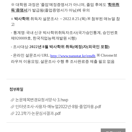
※ 대학원 과정은 '졸업'예정증명서가 아니며, 졸업 후에도 '
학위취
득'증명서
가 발급됨(졸업증명서가 아님)에 유의
○
박사학위
취득자 설문조사:
~ 2022.8.25.(
목
)
※
첨부된 매뉴얼 참
고
-
통계명
:
국내 신규 박사학위취득자조사
(
국가승인통계
,
승인번호
제
920009
호, 한국직업능력개발원 시행
)
-
조사대상
:
2022
년 8
월 박사학위 취득
(
예정
)
자
(
외국인 포함
)
-
온라인 설문조사
URL:
※
Chrome
브
http://www.narastat.kr/emdh
라우저 이용요망
,
설문조사 수행 후 조사완료증 제출 필요 없음
논문제목변경요청서양식-3.hwp
인터넷조사-사용자-매뉴얼2022년-8월-졸업자용.pdf
22.1학기-논문심사결과.pdf