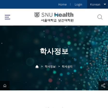
바
Korean
Home
Login
로
가
기
메
뉴
학사정보
>
>
학사정보
학사공지