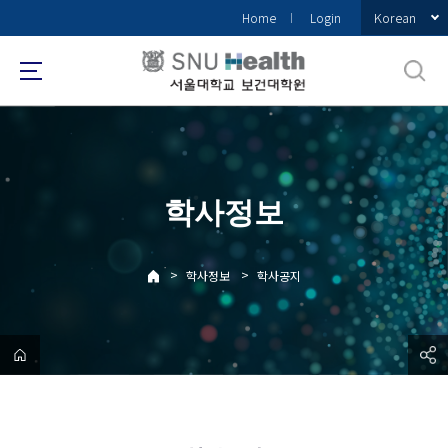
바
Korean
Home
Login
로
가
기
메
뉴
학사정보
>
>
학사정보
학사공지