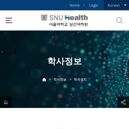
바
Korean
Home
Login
로
가
기
메
뉴
학사정보
>
>
학사정보
학사공지