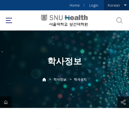
바
Korean
Home
Login
로
가
기
메
뉴
학사정보
>
>
학사정보
학사공지