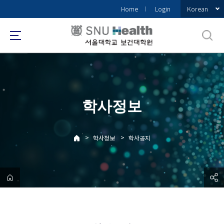
바
Korean
Home
Login
로
가
기
메
뉴
학사정보
>
>
학사정보
학사공지