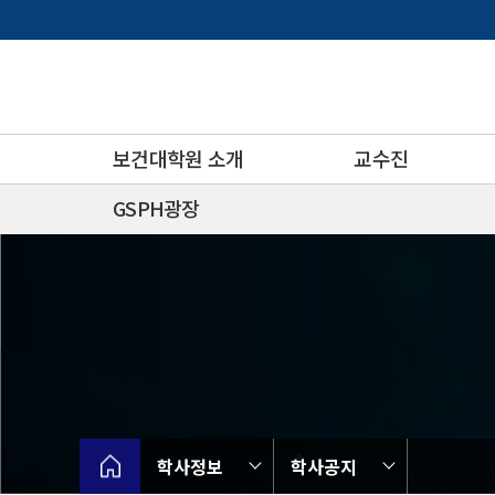
바
로
가
기
메
뉴
보건대학원 소개
교수진
GSPH광장
학사정보
학사공지