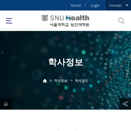
바
Korean
Home
Login
로
가
기
메
뉴
학사정보
>
>
학사정보
학사공지