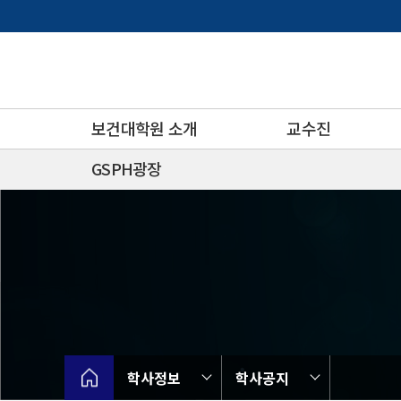
바
로
가
기
메
뉴
보건대학원 소개
교수진
GSPH광장
학사정보
학사공지