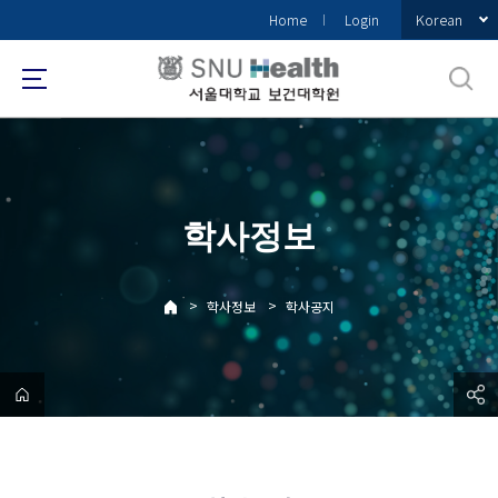
바
Korean
Home
Login
로
가
기
메
뉴
학사정보
>
>
학사정보
학사공지