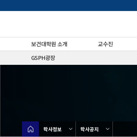
바
로
가
기
메
뉴
보건대학원 소개
교수진
GSPH광장
학사정보
학사공지