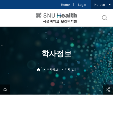
바
Korean
Home
Login
로
가
기
메
뉴
학사정보
>
>
학사정보
학사공지