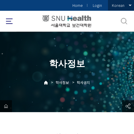
바
Korean
Home
Login
로
가
기
메
뉴
학사정보
>
>
학사정보
학사공지