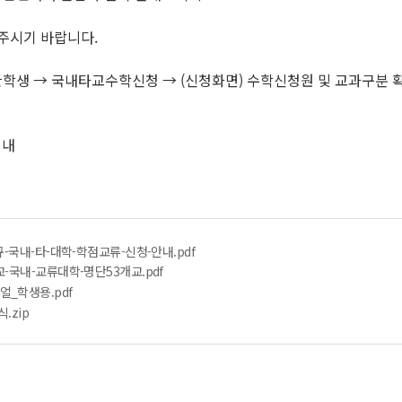
주시기 바랍니다.
교환학생 → 국내타교수학신청 → (신청화면) 수학신청원 및 교과구분 확
이내
규-국내-타-대학-학점교류-신청-안내.pdf
-국내-교류대학-명단53개교.pdf
_학생용.pdf
.zip