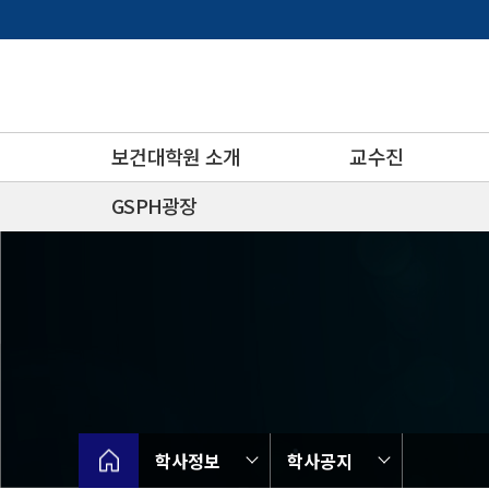
바
로
가
기
메
뉴
보건대학원 소개
교수진
GSPH광장
학사정보
학사공지