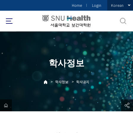
바
Korean
Home
Login
로
가
기
메
뉴
학사정보
>
>
학사정보
학사공지