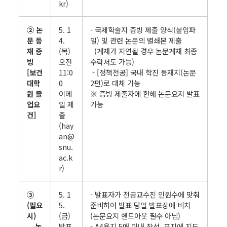
kr)
② 논
5. 1
- 국제학술지 증빙 제출 양식(붙임파
문 등
4.
일) 및 관련 논문의 별쇄본 제출
재 증
(목)
(게재가 지연될 경우 논문게재 최종
빙
오전
수락서도 가능)
[보건
11:0
- [정책전공] 국내 학진 등재지(논문
대학
0
2편)로 대체 가능
원 졸
이메
※ 증빙 제출자에 한해 논문요지 발표
업요
일 제
가능
건]
출
(hay
an@
snu.
ac.k
r)
③
5. 1
- 발표자가 전공교수진 인원수에 맞춰
(필요
5.
준비하여 발표 당일 발표장에 비치
시)
(금)
(논문요지 핸드아웃 필수 아님)
논
발표
- A4용지 5매 이내 작성, 표지에 지도