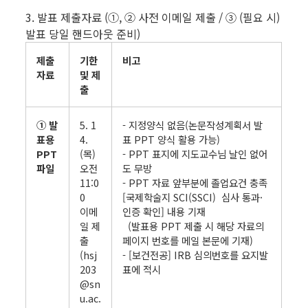
3. 발표 제출자료 (①, ② 사전 이메일 제출 / ③ (필요 시)
발표 당일 핸드아웃 준비)
제출
기한
비고
자료
및 제
출
① 발
5. 1
- 지정양식 없음(논문작성계획서 발
표용
4.
표 PPT 양식 활용 가능)
PPT
(목)
- PPT 표지에 지도교수님 날인 없어
파일
오전
도 무방
11:0
- PPT 자료 앞부분에 졸업요건 충족
0
[국제학술지 SCI(SSCI) 심사 통과·
이메
인증 확인] 내용 기재
일 제
(발표용 PPT 제출 시 해당 자료의
출
페이지 번호를 메일 본문에 기재)
(hsj
- [보건전공] IRB 심의번호를 요지발
203
표에 적시
@sn
u.ac.