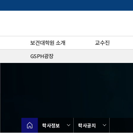
바
로
가
기
메
뉴
보건대학원 소개
교수진
GSPH광장
학사정보
학사공지