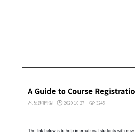
A Guide to Course Registrati
보건대학원
2020-10-27
3245
The link below is to
help international students with new