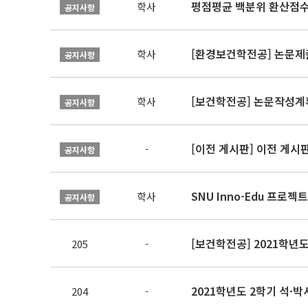
평점평균 백분위 환산점수(
학사
공지사항
[환경보건학전공] 논문제
학사
공지사항
[보건학전공] 논문작성계
학사
공지사항
[이전 게시판] 이전 게시
-
공지사항
SNU Inno-Edu 프로젝트
학사
공지사항
[보건학전공] 2021학년
205
-
2021학년도 2학기 석·박
204
-