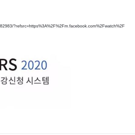
90582983/?refsrc=https%3A%2F%2Fm.facebook.com%2Fwatch%2F