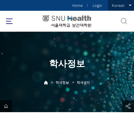
바
Korean
Home
Login
로
가
기
메
뉴
학사정보
>
>
학사정보
학사공지