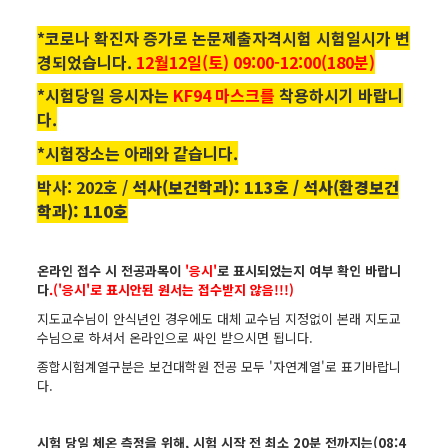
*코로나 확진자 증가로 논문제출자격시험 시험일시가 변
경되었습니다.
12월12일(토) 09:00-12:00(180분)
*시험당일 응시자는
KF94 마스크를
착용하시기 바랍니
다.
*시험장소는 아래와 같습니다.
박사: 202호 /
석사(보건학과): 113호 /
석사(환경보건
학과): 110호
온라인 접수 시 전공과목이
'응시'
로 표시되었는지 여부 확인 바랍니
다
.('응시'로 표시안된 원서는 접수받지 않음!!!)
지도교수님이 안식년인 경우에도 대체 교수님 지정없이 본래 지도교
수님으로 하셔서 온라인으로 싸인 받으시면 됩니다.
종합시험계열구분은 보건대학원 전공 모두 '자연계열'로 표기바랍니
다.
시험 당일 체온 측정을 위해, 시험 시작 전 최소 20분 전까지는(08:4