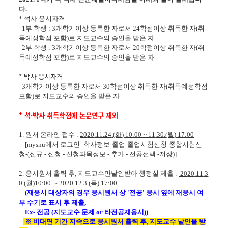
다
.
*
석사 응시자격
1
부 학생
: 3
개학기이상 등록한 자로서
24
학점이상 취득한 자
(
취
득예정학점 포함
)
로 지도교수의 승인을 받은 자
2
부 학생
: 3
개학기이상 등록한 자로서
20
학점이상 취득한 자
(
취
득예정학점 포함
)
로 지도교수의 승인을 받은 자
*
박사 응시자격
3
개학기이상 등록한 자로서
30
학점이상 취득한 자
(
취득예정학점
포함
)
로 지도교수의 승인을 받은 자
*
석
·
박사
취득학점에
논문연구
제외
1.
원서 온라인 접수
:
20
20
.11
.24
.(화
) 10:00 ~ 11
.30
.(월
) 17:00
[
mysnu
에서
로그인
-
학사정보
-
졸업
-
졸업시험신청
-
종합시험신
청
-(
신규
-
신청
-
신청과목정보
-
추가
-
전공선택
-
저장
)]
2.
응시원서 출력 후
,
지도교수만
날인받아
행정실 제출
:
20
20
.11
.3
0
.(
월
)10:00 ~ 20
20
.12
.3
.(목
) 17:00
(
재응시
대상자의 경우 응시원서 상 '전공'
응시 옆에
재응시
여
부 수기로 표시 후 제출,
Ex
- 전공 (지도교수 문제
or
타전공
재응시
))
※ 비대면 기간 지속으로 응시원서 출력 후, 지도교수 날인을 받