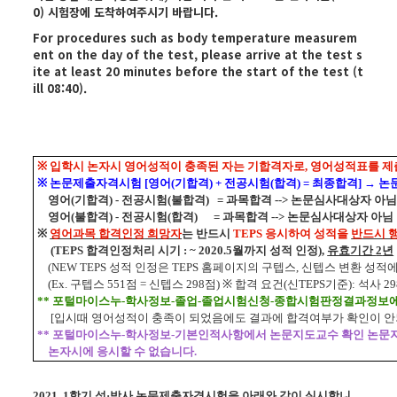
0) 시험장에 도착하여주시기 바랍니다.
For procedures such as body temperature measurem
ent on the day of the test,
please arrive at the test s
ite at least 20 minutes before the start of the test (t
ill 08:40).
※
입학시
논자시
영어성적이 충족된 자는
기합격자로
,
영어성적표를 제
※
논문제출자격시험
[
영어
(
기합격
) +
전공시험
(
합격
) =
최종합격
]
→
논
영어
(
기합격
) -
전공시험
(
불합격
) =
과목합격
-->
논문심사대상자 아
영어
(
불합격
) -
전공시험
(
합격
) =
과목합격
-->
논문심사대상자 아님
※
영어과목
합격인정
희망자
는 반드시
TEPS
응시하여 성적을
반드시 
(TEPS
합격인정처리 시기
: ~
2020.5
월까지
성적 인정
),
유효기간
2
년
(NEW
TEPS
성적 인정은
TEPS
홈페이지의
구텝스
,
신텝스
변환 성적에
(Ex.
구텝스
551
점
=
신텝스
298
점
) ※ 합격 요건(신TEPS기준): 석사 2
**
포털마이스누
-
학사정보
-
졸업
-
졸업시험신청
-
종합시험판정결과정보
[
입시때
영어성적이 충족이 되었음에도 결과에 합격여부가 확인이 안
**
포털마이스누
-
학사정보
-
기본인적사항에서 논문지도교수 확인 논
논자시에
응시할 수 없습니다
.
20
21.
1
학기
석
·
박사
논문제출자격시험을 아래와 같이 실시합니