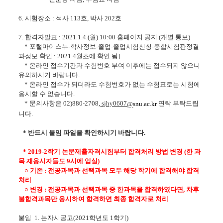
6.
시험장소
:
석사
113
호
,
박사
202
호
7.
합격자발표
:
2021.1
.4
.(월
) 10:00
홈페이지 공지 (개별 통보)
*
포털마이스누
-
학사정보
-
졸업
-
졸업시험신청
-
종합시험판정결
과정보
확인
:
2021.4
월초에
확인 됨
]
*
온라인
접수기간과
수험번호 부여 이후에는 접수되지 않으니
유의하시기 바랍니다
.
*
온라인 접수가 되더라도
수험번호가
없는 수험표로는 시험에
응시할 수 없습니다
.
* 문의사항은 02)880-2708,
sjhy0607
연락 부탁드립
snu.ac.kr
@
니다.
* 반드시 붙임 파일을 확인하시기 바랍니다.
*
2019-2
학기
논문제출자격시험부터
합격처리
방법 변경 (한 과
목 재응시자들도 9시에 입실)
○ 기존 :
전공과목과
선택과목 모두 해당 학기에 합격해야
합격
처리
○ 변경 :
전공과목과
선택과목 중
한과목을
합격하였다면, 차후
불합격과목만 응시하여 합격하면 최종 합격자로 처리
붙임
1.
논자시공고
(2021학년도 1
학기
)