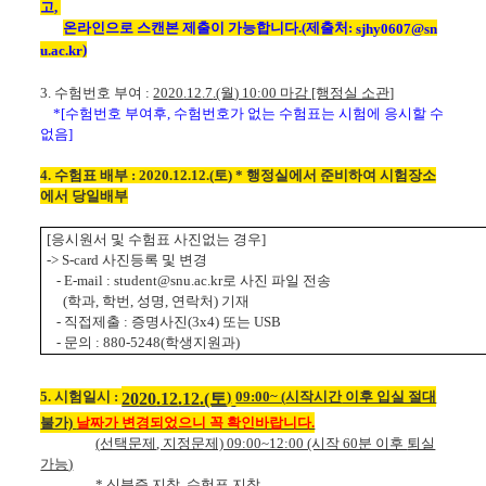
고,
온라인으로 스캔본 제출이 가능합니다.(제출처:
sjhy0607@sn
)
u.ac.kr
3.
수험번호 부여
:
20
20
.12
.7
.(월
) 10:00 마감 [행정실 소관]
*[
수험번호
부여후
,
수험번호가
없는 수험표는 시험에 응시할 수
없음
]
4
.
수험표 배부 : 20
20
.12
.12
.(토
) * 행정실에서 준비하여 시험장소
에서
당일배부
[
응시원서 및 수험표
사진없는
경우
]
-> S-card
사진등록
및 변경
- E-mail : student@snu.ac.kr
로 사진 파일 전송
(
학과
,
학번
,
성명
,
연락처
)
기재
-
직접제출
:
증명사진
(3x4)
또는
USB
-
문의
: 880-5248(
학생지원과
)
5.
시험일시
:
)
09:00~ (
시작시간
이후 입실 절대
20
20
.12
.12
.(토
불가)
날짜가 변경되었으니 꼭 확인바랍니다.
(
선택문제
, 지정문제) 09:00~12:00 (시작 60분 이후
퇴실
가능
)
*
신분증
지참,
수험표 지참