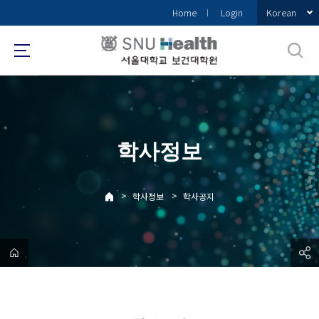
바
Korean
Home
Login
로
가
기
메
뉴
학사정보
>
>
학사정보
학사공지