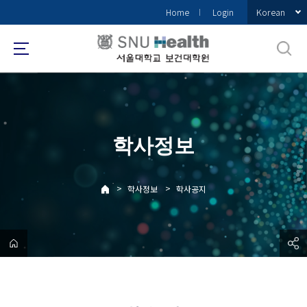
바
Korean
Home
Login
로
가
기
메
뉴
학사정보
>
>
학사정보
학사공지