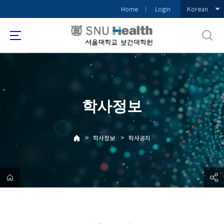
바
Korean
Home
Login
로
가
기
메
뉴
학사정보
>
>
학사정보
학사공지