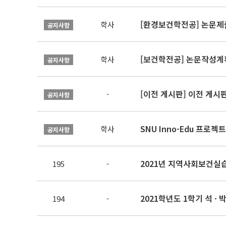
[환경보건학전공] 논문제
학사
공지사항
[보건학전공] 논문작성계
학사
공지사항
[이전 게시판] 이전 게시
-
공지사항
SNU Inno-Edu 프로젝트
학사
공지사항
195
-
2021학년도 1학기 석 · 박
194
-