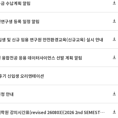
록금 수납계획 알림
원연구생 등록 일정 알림
신입생 및 신규 임용 연구원 안전환경교육(신규교육) 실시 안내
원 융합전공 응용 데이터사이언스 선발 계획 알림
 후기 신입생 오리엔테이션
신청 안내
2026학년도 2학기 보건대학원 강의시간표(revised 260803)(2026 2nd SEMESTER SNU GSPH TIMETABLE)