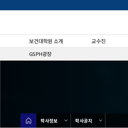
바
로
가
기
메
뉴
보건대학원 소개
교수진
GSPH광장
학사정보
학사공지