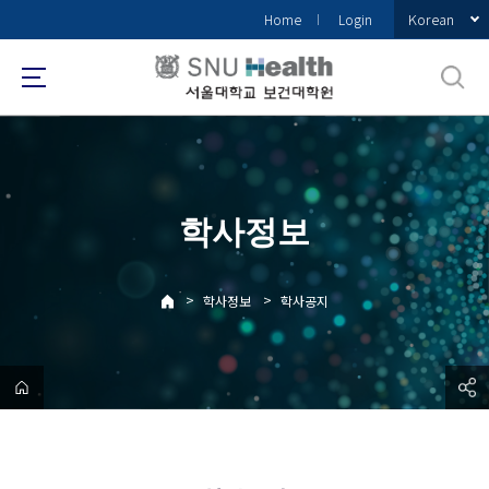
바
Korean
Home
Login
로
가
기
메
뉴
학사정보
>
>
학사정보
학사공지