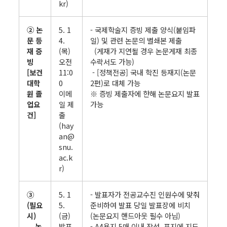
kr)
② 논
5. 1
- 국제학술지 증빙 제출 양식(붙임파
문 등
4.
일) 및 관련 논문의 별쇄본 제출
재 증
(목)
(게재가 지연될 경우 논문게재 최종
빙
오전
수락서도 가능)
[보건
11:0
- [정책전공] 국내 학진 등재지(논문
대학
0
2편)로 대체 가능
원 졸
이메
※ 증빙 제출자에 한해 논문요지 발표
업요
일 제
가능
건]
출
(hay
an@
snu.
ac.k
r)
③
5. 1
- 발표자가 전공교수진 인원수에 맞춰
(필요
5.
준비하여 발표 당일 발표장에 비치
시)
(금)
(논문요지 핸드아웃 필수 아님)
논
발표
- A4용지 5매 이내 작성, 표지에 지도