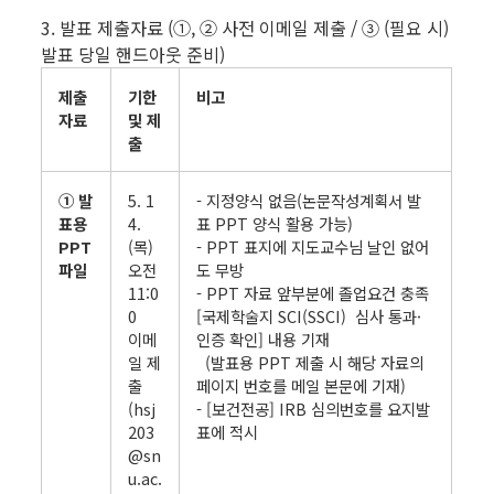
3. 발표 제출자료 (①, ② 사전 이메일 제출 / ③ (필요 시)
발표 당일 핸드아웃 준비)
제출
기한
비고
자료
및 제
출
① 발
5. 1
- 지정양식 없음(논문작성계획서 발
표용
4.
표 PPT 양식 활용 가능)
PPT
(목)
- PPT 표지에 지도교수님 날인 없어
파일
오전
도 무방
11:0
- PPT 자료 앞부분에 졸업요건 충족
0
[국제학술지 SCI(SSCI) 심사 통과·
이메
인증 확인] 내용 기재
일 제
(발표용 PPT 제출 시 해당 자료의
출
페이지 번호를 메일 본문에 기재)
(hsj
- [보건전공] IRB 심의번호를 요지발
203
표에 적시
@sn
u.ac.