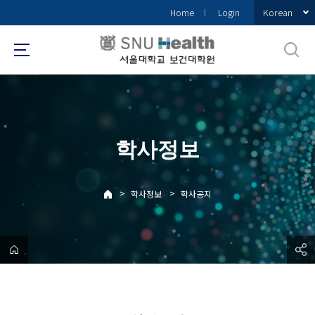
바
Korean
Home
Login
로
가
기
메
뉴
학사정보
>
>
학사정보
학사공지