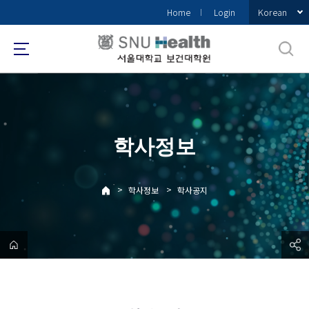
바
Korean
Home
Login
로
가
기
메
뉴
학사정보
>
>
학사정보
학사공지