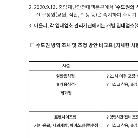
2. 2020.9.13. 중앙재난안전대책본부에서
'
수도권의 
전 구성원(교원, 직원, 학생 등)은 숙지하여 주시기
3.
아울러,
각 임대업소 관리기관에서는 개별 임대업소(식
□
수도권 방역 조치 및 조정 방안 비교표
[자세한 사
시설
일반음식점·
？21시 이후 포장
휴게음식점·
？
마스크 착용, 출입
제과점
프랜차이즈형
？
영업시간 전체 포
커피·음료, 제과제빵,
아이스크림/빙수점
？
마스크 착용, 출입