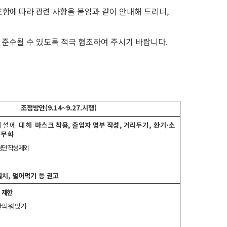
표함에
따라 관련
사항을 붙임과 같이 안내해 드리니,
 준수될 수 있도록 적극 협조하여 주시기 바랍니다.
조정방안(9.14~9.27.시행)
시설에 대해
마스크 착용, 출입자 명부 작성,
거리
두기, 환기·소
무화
명단 작성 제외
치, 덜어먹기 등 권고
 제한
간
띄워 앉기