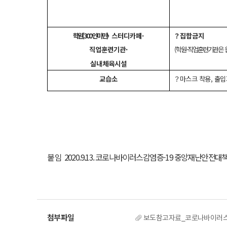
학원(300인 미만)
· 스터디카페·
？집합금지
직업훈련기관·
(학원·직업훈련기관은 
실내체육시설
교습소
？
마스크 착용, 출입
붙임
2020.9.13. 코로나바이러스감염증-19 중앙재난안전대책
보도참고자료_코로나바이러스가