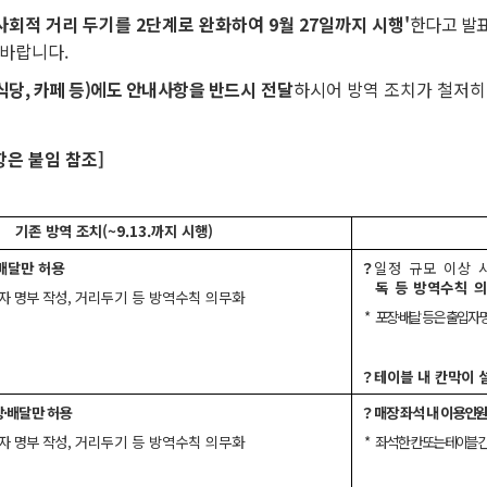
사회적 거리 두기를 2단계로 완화하여 9월 27일까지 시행
'
한다고 발
 바랍니다.
당, 카페 등)에도 안내사항을 반드시
전달
하시어 방역 조치가 철저히
항은 붙임 참조]
기존 방역 조치(~9.13.까지 시행)
·배달만 허용
？
일정 규모 이상 
독 등 방역수칙
의
자 명부 작성,
거리두기 등 방역수칙 의무화
*
포장·배달 등은 출입자 
？테이블 내 칸막이 설
장·배달만 허용
？
매장 좌석 내 이용인원
자 명부 작성,
거리두기 등 방역수칙 의무화
*
좌석 한 칸 또는 테이블 