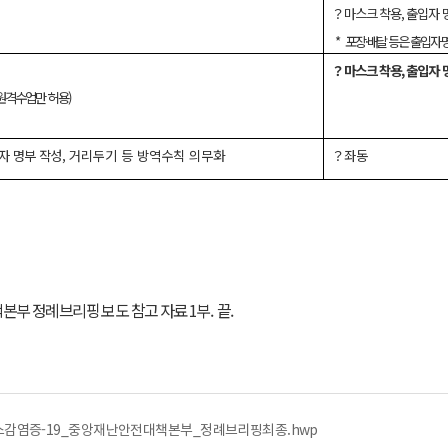
？
마스크 착용, 출입자 
*
포장·배달 등은 출입자 
？
마스크 착용, 출입자 
원격수업만 허용)
자 명부 작성,
거리두기 등 방역수칙 의무화
？좌동
본부 정례브리핑 보도 참고 자료 1부. 끝.
ᆷ염증-19_중앙재난안전대책본부_정례브리핑최종.hwp