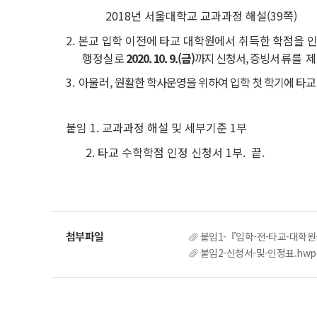
2018년 서울대학교 교과과정 해설(39쪽)
2.
본교 입학 이전에 타교 대학원에서 취득한 학점을 
행정실로
2020. 10. 9.(금)
까지
신청서, 증빙
서류를 제
3.
아울러,
원활한 학사운영을 위하여
입학 첫 학기
에
타교
붙임 1. 교과과정 해설 및 세부기준 1부
2. 타교 수학학점 인정 신청서 1부. 끝.
붙임1-『입학-전-타교-대학워
붙임2-신청서-및-인정표.hwp