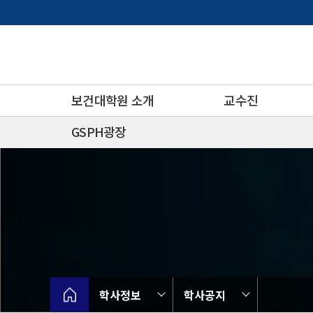
바
로
가
기
메
뉴
보건대학원 소개
교수진
GSPH광장
학사정보
학사공지