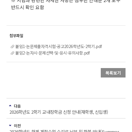
※ 시험과 관련된 자세한 사항은 첨부된 안내문 2개 모두
반드시 확인 요함
붙임1-논문제출자격시험-공고2026학년도-2학기.pdf
붙임2-논자시-문제선택-및-응시-유의사항.pdf
목록보기
다음
2026학년도 2학기 교내장학금 신청 안내(재학생, 신입생)
이전
2026학년도 하계 계절수업 수강료 납부 및 환불 안내(Summer