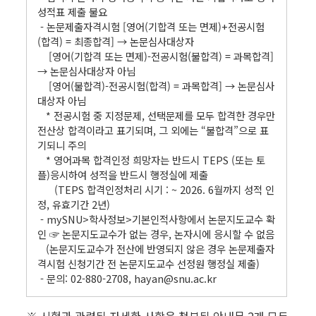
성적표 제출 불요
- 논문제출자격시험 [영어(기합격 또는 면제)+전공시험
(합격) = 최종합격] → 논문심사대상자
[영어(기합격 또는 면제)-전공시험(불합격) = 과목합격]
→ 논문심사대상자 아님
[영어(불합격)-전공시험(합격) = 과목합격] → 논문심사
대상자 아님
* 전공시험 중 지정문제, 선택문제를 모두 합격한 경우만
전산상 합격이라고 표기되며, 그 외에는 “불합격”으로 표
기되니 주의
* 영어과목 합격인정 희망자는 반드시 TEPS (또는 토
플)응시하여 성적을 반드시 행정실에 제출
(TEPS 합격인정처리 시기 : ~ 2026. 6월까지 성적 인
정, 유효기간 2년)
- mySNU>학사정보>기본인적사항에서 논문지도교수 확
인 ☞ 논문지도교수가 없는 경우, 논자시에 응시할 수 없음
(논문지도교수가 전산에 반영되지 않은 경우 논문제출자
격시험 신청기간 전 논문지도교수 선정원 행정실 제출)
- 문의: 02-880-2708, hayan@snu.ac.kr