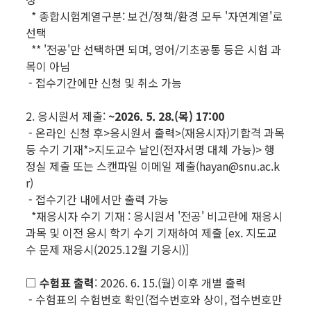
* 종합시험계열구분: 보건/정책/환경 모두 '자연계열'로
선택
** '전공'만 선택하면 되며, 영어/기초공통 등은 시험 과
목이 아님
- 접수기간에만 신청 및 취소 가능
2. 응시원서 제출:
~2026. 5. 28.(목) 17:00
- 온라인 신청 후>응시원서 출력>(재응시자)기합격 과목
등 수기 기재*>지도교수 날인(전자서명 대체 가능)> 행
정실 제출 또는 스캔파일 이메일 제출(hayan@snu.ac.k
r)
- 접수기간 내에서만 출력 가능
*재응시자 수기 기재 : 응시원서 '전공' 비고란에 재응시
과목 및 이전 응시 학기 수기 기재하여 제출 [ex. 지도교
수 문제 재응시(2025.12월 기응시)]
□ 수험표 출력
: 2026. 6. 15.(월) 이후 개별 출력
- 수험표의 수험번호 확인(접수번호와 상이, 접수번호만