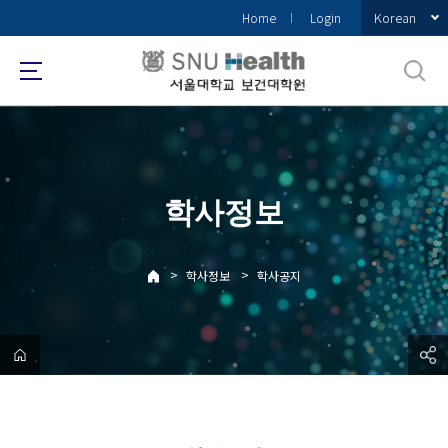
바
Korean
Home
Login
로
가
기
메
뉴
학사정보
>
>
학사정보
학사공지