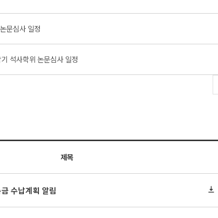
위 논문심사 일정
1학기 석사학위 논문심사 일정
제목
록금 수납계획 알림