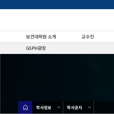
바
로
가
기
메
뉴
보건대학원 소개
교수진
GSPH광장
학사정보
학사공지