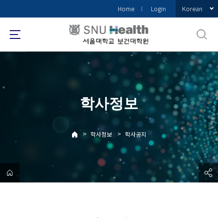
바
Korean
Home
Login
로
가
기
메
뉴
학사정보
>
>
학사정보
학사공지