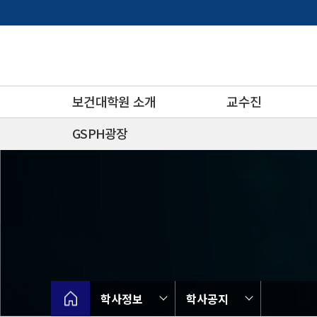
바
로
가
기
메
뉴
보건대학원 소개
교수진
GSPH광장
학사정보
학사공지