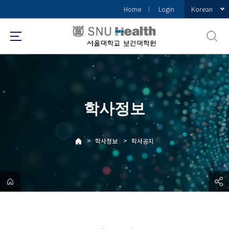
바
Korean
Home
Login
로
가
기
메
뉴
학사정보
>
>
학사정보
학사공지