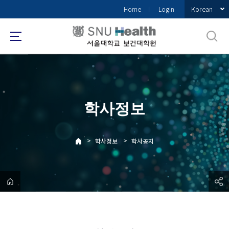
바
Korean
Home
Login
로
가
기
메
뉴
학사정보
>
>
학사정보
학사공지