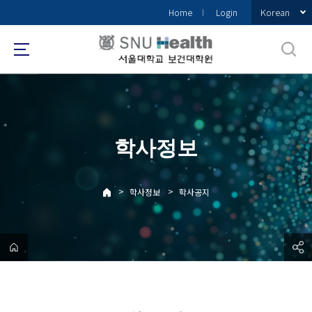
바
Korean
Home
Login
로
가
기
메
뉴
학사정보
>
>
학사정보
학사공지