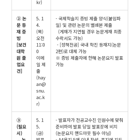
kr)
② 논
5. 1
- 국제학술지 증빙 제출 양식(붙임파
문 등
4.
일) 및 관련 논문의 별쇄본 제출
재 증
(목)
(게재가 지연될 경우 논문게재 최종
빙
오전
수락서도 가능)
[보건
11:0
- [정책전공] 국내 학진 등재지(논문
대학
0
2편)로 대체 가능
원 졸
이메
※ 증빙 제출자에 한해 논문요지 발표
업요
일 제
가능
건]
출
(hay
an@
snu.
ac.k
r)
③
5. 1
- 발표자가 전공교수진 인원수에 맞춰
(필요
5.
준비하여 발표 당일 발표장에 비치
시)
(금)
(논문요지 핸드아웃 필수 아님)
논
발표
- A4용지 5매 이내 작성, 표지에 지도