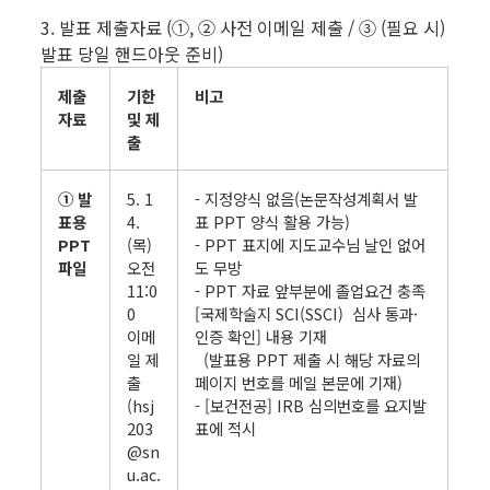
3. 발표 제출자료 (①, ② 사전 이메일 제출 / ③ (필요 시)
발표 당일 핸드아웃 준비)
제출
기한
비고
자료
및 제
출
① 발
5. 1
- 지정양식 없음(논문작성계획서 발
표용
4.
표 PPT 양식 활용 가능)
PPT
(목)
- PPT 표지에 지도교수님 날인 없어
파일
오전
도 무방
11:0
- PPT 자료 앞부분에 졸업요건 충족
0
[국제학술지 SCI(SSCI) 심사 통과·
이메
인증 확인] 내용 기재
일 제
(발표용 PPT 제출 시 해당 자료의
출
페이지 번호를 메일 본문에 기재)
(hsj
- [보건전공] IRB 심의번호를 요지발
203
표에 적시
@sn
u.ac.