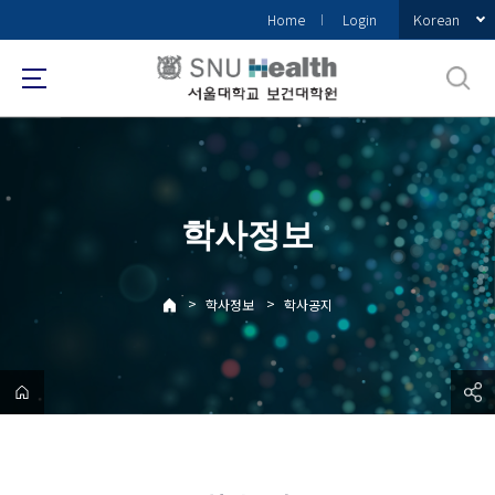
바
Korean
Home
Login
로
가
기
메
뉴
학사정보
>
>
학사정보
학사공지