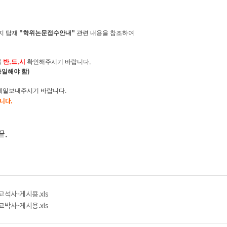
"
"
지 탑재
학위논문접수안내
관련 내용을 참조하여
.
.
.
를
반
드
시
확인해주시기 바랍니다
)
동일해야 함
.
메일보내주시기 바랍니다
합니다
.
.
끝
고석사-게시용.xls
고박사-게시용.xls