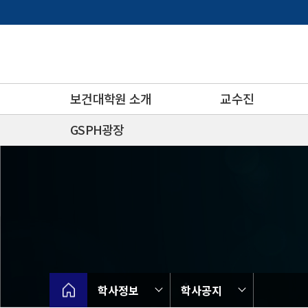
바
로
가
기
메
뉴
보건대학원 소개
교수진
GSPH광장
학사정보
학사공지