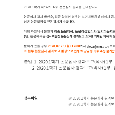
2020-1
.
학기 석*박사 학위 논문심사 결과를 안내합니다
,
논문심사 결과 확인후
최종 합격인 경우는 보건대학원 홈페이지 공
진행 하시기 바랍니다
.
남은
논문일정을
,
해당 파일에서 본인의
최종
논문제목
논문작성언어가 일치하는지
(
,
심사위원장 논문심사 결과보고
(
) 기재된 제목
단
논문제목은
요지
과 
2020.07.20.(
) 12:00
cleya@snu.ac.kr
문의가 있을 경우
월
까지
로 
※
인해
이후 수정 불가
본부 논문심사
결과보고 일정으로
해당일정
1. 2020.1
(
) 1
.
붙임
학기 논문심사 결과보고
석사
부
2. 2020.1
(
) 1
.
학기 논문심사 결과보고
박사
부
2020.1학기-논문심사-결과보
2020.1학기-논문심사-결과보