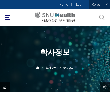
바
Korean
Home
Login
로
가
기
메
뉴
학사정보
>
>
학사정보
학사공지