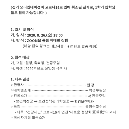
(
19
, 1
전기 오리엔테이션이 코로나
로 인해 취소된 관계로
학기 입학생
. )
들도 참여 가능합니다
1.
일시 및 방식
.
:
2020. 8. 26.(
) 18:00
가
일 시
수
.
: ZOOM
나
방 식
을 통한 비대면 진행
(
대상자들의
e-mail
)
해당 접속 링크는
로 발송 예정
2.
참석 대상
.
:
,
,
가
교원
원장
학과장
전공주임
.
: 2020
·
나
학생
학년도 신입생 석
박사
3.
세부 일정
·······································································
원 장
○ 환영사
·································································
○
대학원소개
학생부원장
····································································
각
○
전공소개
전공주임
·
→
→ 환경보건학과
보건학전공
보건정책관리학전공
·········································································
○ 특강
유명순교수님
·
: ‘
’
19
‘
(
)’
제목
건강재난
코로나
가 던진
새로운 정상화
正常化
의 과제
○
학생자치회
활동소개