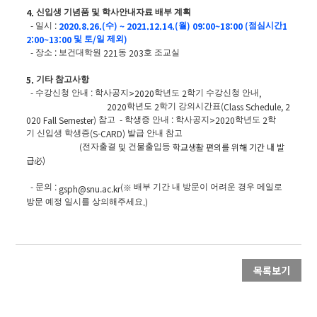
4.
신입생
기념품 및
학사안내자료 배부 계획
-
:
2020.8.26.(
)
~
2021.12.14.(
)
09:00~18:00 (
1
일시
수
월
점심시간
2:00~13:00
/
)
및 토
일 제외
-
:
221
203
장소
보건대학원
동
호
조교실
5.
기타 참고사항
-
:
>2020
2
,
수강신청 안내
학사공지
학년도
학기 수강신청 안내
2020
2
(Class Schedule, 2
학년도
학기
강의시간표
020 Fall Semester)
-
:
>2020
2
참고
학생증 안내
학사공지
학년도
학
(S-CARD)
기
신입생 학생증
발급
안내 참고
(
및
학교생활 편의를 위해 기간 내 발
전자출결
건물출입등
급必
)
-
:
(※
문의
배부 기간 내 방문이 어려운 경우 메일로
gsph@snu.ac.kr
.)
방문 예정 일시를 상의해주세요
목록보기