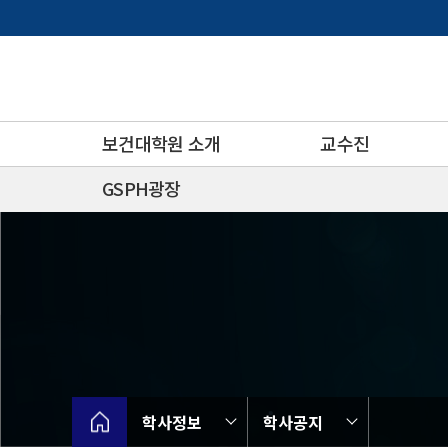
바
로
가
기
메
뉴
보건대학원 소개
교수진
GSPH광장
학사정보
학사공지