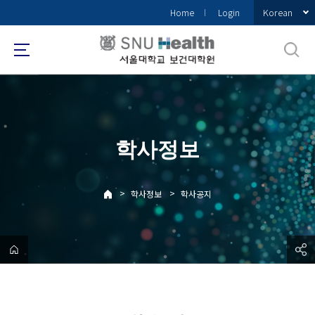
바
Korean
Home
Login
로
가
기
메
뉴
학사정보
>
>
학사정보
학사공지