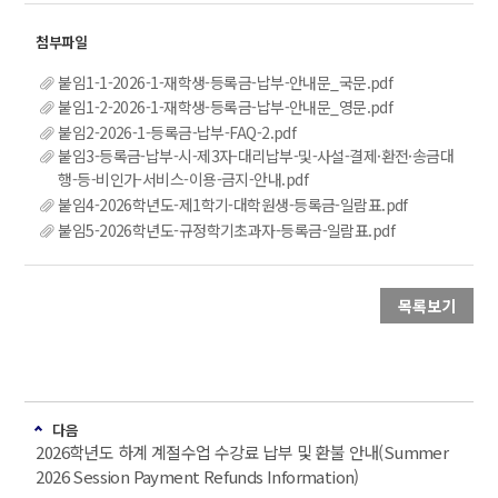
붙임1-1-2026-1-재학생-등록금-납부-안내문_국문.pdf
붙임1-2-2026-1-재학생-등록금-납부-안내문_영문.pdf
붙임2-2026-1-등록금-납부-FAQ-2.pdf
붙임3-등록금-납부-시-제3자-대리납부-및-사설-결제·환전·송금대
행-등-비인가-서비스-이용-금지-안내.pdf
붙임4-2026학년도-제1학기-대학원생-등록금-일람표.pdf
붙임5-2026학년도-규정학기초과자-등록금-일람표.pdf
목록보기
다음
2026학년도 하계 계절수업 수강료 납부 및 환불 안내(Summer
2026 Session Payment Refunds Information)