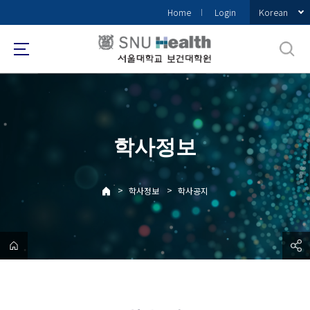
바
Korean
Home
Login
로
가
기
메
뉴
학사정보
>
>
학사정보
학사공지