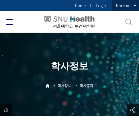
바
Korean
Home
Login
로
가
기
메
뉴
학사정보
>
>
학사정보
학사공지