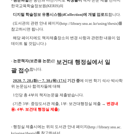
-
원문파일
은 종전과 마찬가지로
학생들이
책자 논문 제출 전까지
한국교육학술정보원(KERIS)의
디지털 학술정보 유통시스템(dCollection)에 개별 업로드
합니다.
(도서관의 관련 안내 페이지(
)를
http://library.snu.ac.kr/using/thesis
참고하시면 됩니다.
해당 페이지에도 책자제출장소의 변경 사항과 관련한 내용이 업
데이트 될 것입니다.)
-
논문책자(보존용 논문)
은
보건대 행정실에서 일
합니다.
괄
접수
2020. 7. 28.(화) ~ 7. 30.(목) 17시
기간 중
에 이번 학기 석사·박사학
위 논문심사 합격자들에 대해
1인당 총 4부의 책자논문을 제출받습니다.
(기존 3부: 중앙도서관 제출, 1부: 보건대행정실 제출 →
변경내
용: 4부: 보건대 행정실 제출
)
- 행정실 제출시에는 위의 도서관 안내 페이지(
http://library.snu.ac.
)를 참고하셔서,
kr/using/thesis