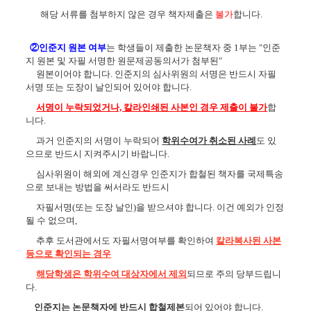
해당 서류를 첨부하지 않은 경우 책자제출은
불가
합니다.
②인준지 원본 여부
는 학생들이 제출한 논문책자 중 1부는 "인준
지 원본 및 자필 서명한 원문제공동의서가 첨부된"
원본이어야 합니다.
인준지의 심사위원의 서명은 반드시 자필
서명 또는 도장이 날인되어 있어야 합니다.
서명이 누락되었거나, 칼라인쇄된 사본인 경우 제출이 불가
합
니다.
과거 인준지의 서명이 누락되어
학위수여가 취소된 사례
도 있
으므로 반드시 지켜주시기 바랍니다.
심사위원이 해외에 계신경우 인준지가 합철된 책자를 국제특송
으로 보내는 방법을 써서라도 반드시
자필서명(또는 도장 날인)을 받으셔야 합니다. 이건 예외가 인정
될 수 없으며,
추후 도서관에서도 자필서명여부를 확인하여
칼라복사된 사본
등으로 확인되는 경우
해당학생은 학위수여 대상자에서 제외
되므로 주의 당부드립니
다.
인준지는 논문책자에 반드시 합철제본
되어 있어야 합니다.