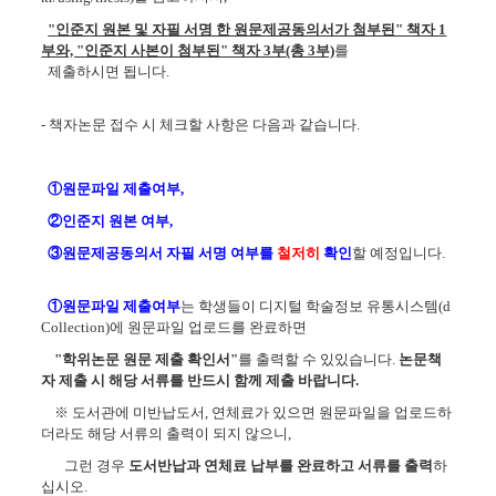
"
인준지 원본 및 자필 서명 한 원문제공동의서가 첨부된" 책자 1
부와, "인준지 사본이 첨부된" 책자 3부
(총 3부)
를
제출하시면 됩니다.
- 책자논문 접수 시 체크할 사항은 다음과 같습니다.
①원문파일 제출여부,
②인준지 원본 여부,
③원문제공동의서 자필 서명 여부를
철저히
확인
할 예정입니다.
①원문파일 제출여부
는 학생들이 디지털 학술정보 유통시스템(d
Collection)에 원문파일 업로드를 완료하면
"학위논문 원문 제출 확인서"
를 출력할 수 있있습니다.
논문책
자 제출 시 해당 서류를 반드시 함께 제출 바랍니다.
※ 도서관에 미반납도서, 연체료가 있으면 원문파일을 업로드하
더라도 해당 서류의 출력이 되지 않으니,
그런 경우
도서반납과 연체료 납부를 완료하고 서류를 출력
하
십시오.