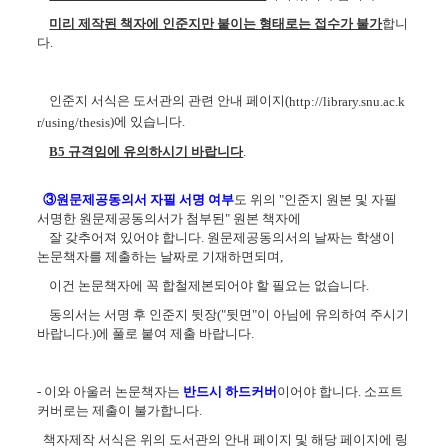
미
리 제작된 책자에 인준지만 붙이는 형태로는 접수가 불가
합니
다.
인준지 서식은 도서관의 관련 안내 페이지(
http://library.snu.ac.k
)에 있습니다.
r/using/thesis
B5 규격임에 유의하시기 바랍니다
.
③원문제공동의서 자필 서명 여부
도 위의 "인준지 원본 및 자필
서명한 원문제공동의서가 첨부된" 원본 책자에
잘 갖추어져 있어야 합니다.
원문제공동의서의 날짜는 학생이
논문책자를 제출하는 날짜로 기재하면되며,
이건 논문책자에 꼭 합철제본되어야 할 필요는 없습니다.
동의서는 서명 후 인준지 뒷장("뒷면"이 아님에 유의하여 주시기
바랍니다.)에 풀로 붙여 제출 바랍니다.
- 이와 아울러 논문책자는
반드시 하드커버
이어야 합니다. 소프트
커버로는 제출이 불가합니다.
책자제작 서식은 위의 도서관의 안내 페이지 및 해당 페이지에 링