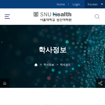
바
Korean
Home
Login
로
가
기
메
뉴
학사정보
>
>
학사정보
학사공지