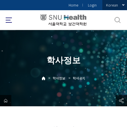
바
Korean
Home
Login
로
가
기
메
뉴
학사정보
>
>
학사정보
학사공지