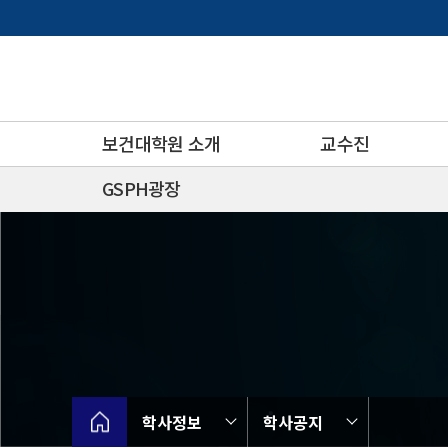
바
로
가
기
메
뉴
보건대학원 소개
교수진
GSPH광장
학사정보
학사공지