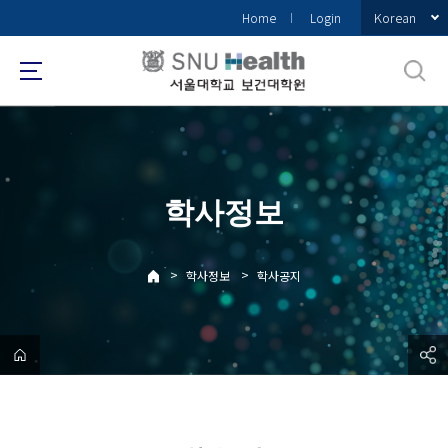
바
Korean
Home
Login
로
가
기
메
뉴
학사정보
>
>
학사정보
학사공지