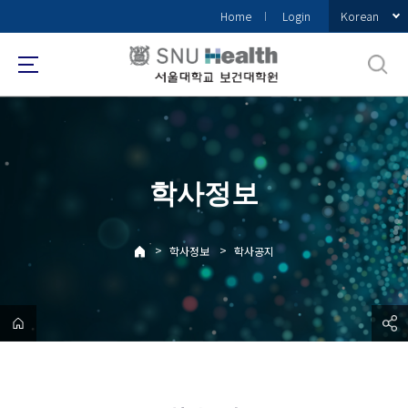
바
Korean
Home
Login
로
가
기
메
뉴
학사정보
>
>
학사정보
학사공지