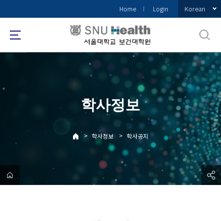
바
Korean
Home
Login
로
가
기
메
뉴
학사정보
>
>
학사정보
학사공지