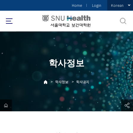
바
Korean
Home
Login
로
가
기
메
뉴
학사정보
>
>
학사정보
학사공지