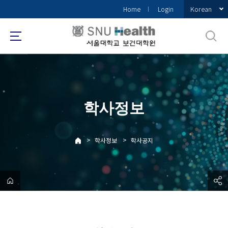
바
Korean
Home
Login
로
가
기
메
뉴
학사정보
>
>
학사정보
학사공지